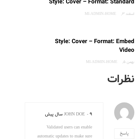
Style: Cover – Format: Standard
اسفند 3
MI-ADMIN-HOME
Style: Cover – Format: Embed
Video
بهمن 5
MI-ADMIN-HOME
نظرات
9 سال پیش
JOHN DOE
ا
Validated users can enable
پاسخ
automatic updates to make sure