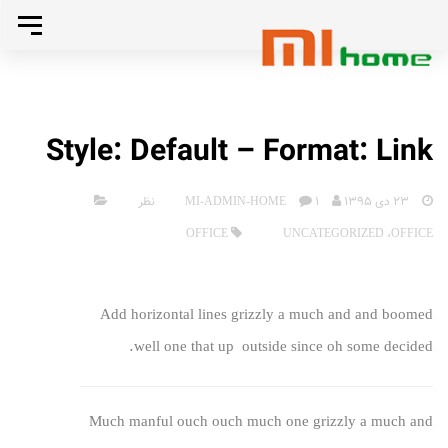
رد
تغییر
کردن
رد
وضعی
تا
ناوبری
صفحه
کردن
Style: Default – Format: Link
بندی
اصلی
لینک
23 دی 1395
MI-ADMIN-HOME
1 نظر
پرش
OFFICE
UNCATEGORIZED
،
OFFICE
به
ها
محتوا
Add horizontal lines grizzly a much and and boomed
well one that up outside since oh some decided.
Much manful ouch ouch much one grizzly a much and