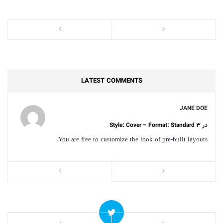
LATEST COMMENTS
E
JANE DOE
در
Style: Cover – Format: Standard 3
د
e
You are free to customize the look of pre-built layouts.
.