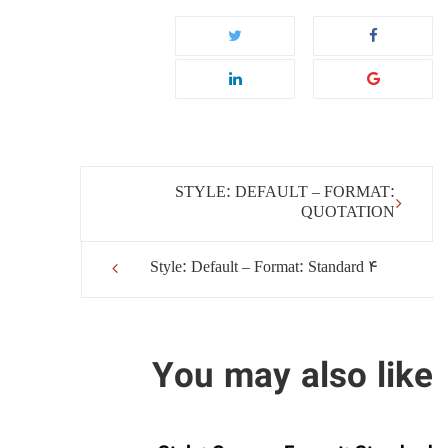
STYLE: DEFAULT – FORMAT:
QUOTATION
صقحه
Style: Default – Format: Standard 4
بندی
مطلب
You may also like