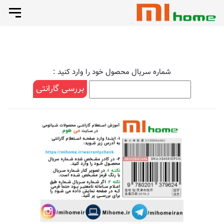
رد
تغییر
کردن
رد
وضعی
تا
ناوبری
صفحه
کردن
بندی
شماره سریال محصول خود را وارد کنید :
اصلی
لینک
پرش
به
ها
محتوا