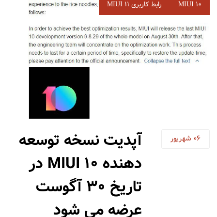
برچسب‌
MIUI 10
رابط کاربری MIUI 11
ها
آپدیت نسخه توسعه
06
شهریور
دهنده MIUI 10 در
تاریخ 30 آگوست
عرضه می شود