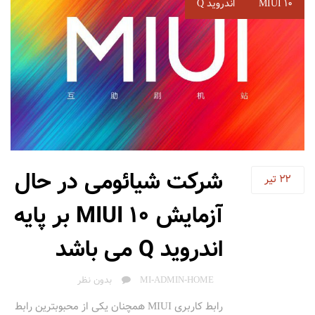
برچسب‌
MIUI 10
اندروید Q
ها
شرکت شیائومی در حال
22
تیر
آزمایش MIUI 10 بر پایه
اندروید Q می باشد
AUTHOR
MI-ADMIN-HOME
بدون نظر
رابط کاربری MIUI همچنان یکی از محبوبترین رابط