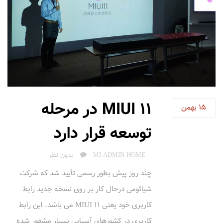
MIUI 11 در مرحله
15
بهمن
توسعه قرار دارد
AUTHOR
MI-ADMIN-HOME
بدون نظر
چند روز پیش بطور رسمی تأیید شد که شرکت
شیائومی درحال کار بر روی نسخه جدید رابط
کاربری خود یعنی MIUI 11 می باشد. این رابط
کاربری در کشورهای آسیایی بسیار مشهور شده