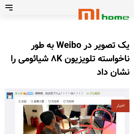
رد
تغییر
کردن
رد
وضعی
تا
ناوبری
صفحه
کردن
یک تصویر در Weibo به طور
بندی
اصلی
لینک
ناخواسته تلویزیون 8K شیائومی را
پرش
نشان داد
به
ها
محتوا
اخبار