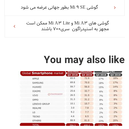
گوشی Mi 9 SE بطور جهانی عرضه می شود
صقحه
گوشی های Mi A3 و Mi A3 Lite ممکن است
مجهز به اسنپدراگون سری700 باشند
بندی
مطلب
You may also like