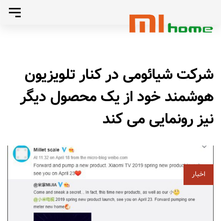
رد
تغییر
کردن
رد
وضعی
تا
ناوبری
صفحه
کردن
شرکت شیائومی در کنار تلویزیون
بندی
اصلی
لینک
هوشمند خود از یک محصول دیگر
پرش
نیز رونمایی می کند
به
ها
محتوا
اخبار