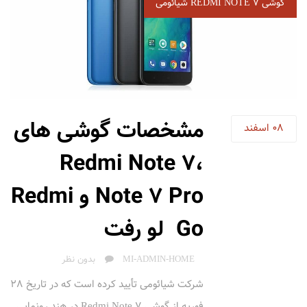
گوشی REDMI NOTE 7 شیائومی
مشخصات گوشی های
08
اسفند
Redmi Note 7،
Note 7 Pro و Redmi
Go لو رفت
AUTHOR
MI-ADMIN-HOME
بدون نظر
شرکت شیائومی تأیید کرده است که در تاریخ 28
فوریه از گوشی Redmi Note 7 در هند رونمایی