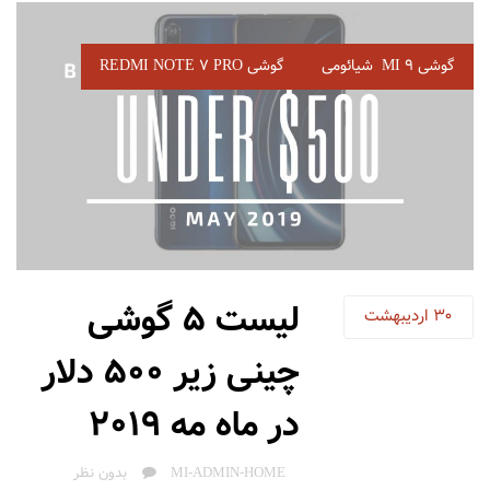
برچسب‌
گوشی MI 9 شیائومی
گوشی REDMI NOTE 7 PRO
ها
لیست 5 گوشی
30
اردیبهشت
چینی زیر 500 دلار
در ماه مه 2019
AUTHOR
MI-ADMIN-HOME
بدون نظر