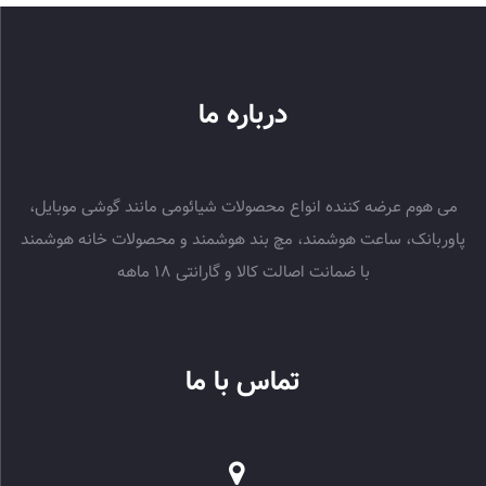
درباره ما
می هوم عرضه کننده انواع محصولات شیائومی مانند گوشی موبایل،
پاوربانک، ساعت هوشمند، مچ بند هوشمند و محصولات خانه هوشمند
با ضمانت اصالت کالا و گارانتی 18 ماهه
تماس با ما