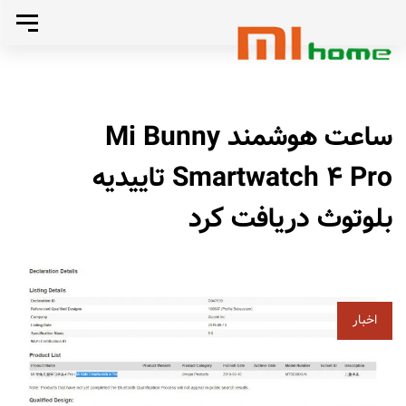
رد
تغییر
کردن
رد
وضعی
تا
ناوبری
صفحه
کردن
ساعت هوشمند Mi Bunny
بندی
اصلی
لینک
Smartwatch 4 Pro تاییدیه
پرش
بلوتوث دریافت کرد
به
ها
محتوا
اخبار