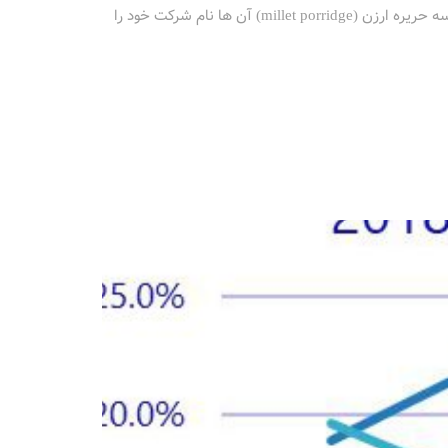
9 سال پیش 8 نفر در شهر پکن با هدف ساختن یک چیز باحال گرد هم جمع شدند و تنها پس از خوردن چند کاسه حریره ارزن (millet porridge) آن ها نام شرکت خود را