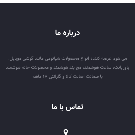
درباره ما
می هوم عرضه کننده انواع محصولات شیائومی مانند گوشی موبایل،
پاوربانک، ساعت هوشمند، مچ بند هوشمند و محصولات خانه هوشمند
با ضمانت اصالت کالا و گارانتی 18 ماهه
تماس با ما