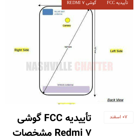
برچسب‌
تأییدیه FCC
گوشی REDMI 7
ها
تأییدیه FCC گوشی
07
اسفند
Redmi 7 مشخصات