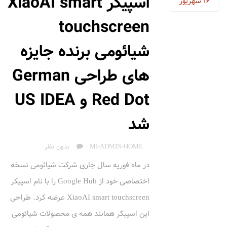
اسپیکر XiaoAI smart
16
شهریور
touchscreen
شیائومی برنده جایزه
های طراحی German
Red Dot و US IDEA
شد
AUTHOR
MI-ADMIN-HOME
بدون نظر
در ماه فوریه سال جاری شرکت شیائومی نسخه
اختصاصی خود از Google Hub را با نام اسپیکر
XiaoAI smart touchscreen عرضه کرد. طراحی
این اسپیکر همانند همه ی محصولات شیائومی