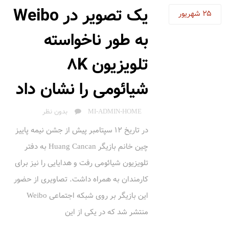
یک تصویر در Weibo
25
شهریور
به طور ناخواسته
تلویزیون 8K
شیائومی را نشان داد
AUTHOR
MI-ADMIN-HOME
بدون نظر
در تاریخ 12 سپتامبر پیش از جشن نیمه پاییز
چین خانم بازیگر Huang Cancan به دفتر
تلویزیون شیائومی رفت و هدایایی را نیز برای
کارمندان به همراه داشت. تصاویری از حضور
این بازیگر بر روی شبکه اجتماعی Weibo
منتشر شد که در یکی از این