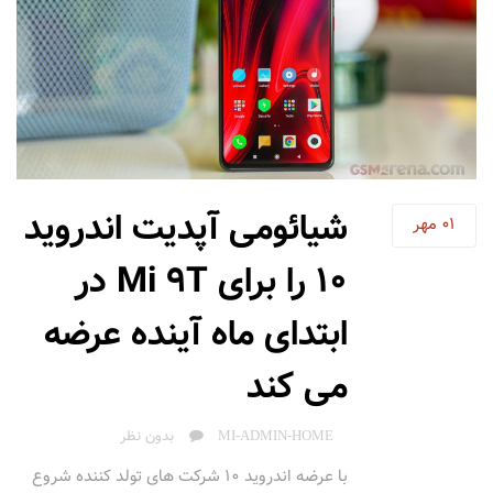
شیائومی آپدیت اندروید
01
مهر
10 را برای Mi 9T در
ابتدای ماه آینده عرضه
می کند
AUTHOR
MI-ADMIN-HOME
بدون نظر
با عرضه اندروید 10 شرکت های تولد کننده شروع