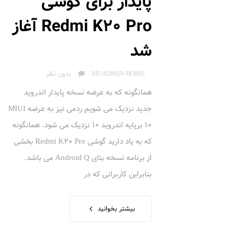
پایدار برای گوشی
Redmi K20 Pro آغاز
شد
AUTHOR
MI-ADMIN-HOME
بدون نظر
همانگونه که به عرضه نسخه پایدار اندروید
جدید نزدیک می شویم ردمی نیز به عرضه MIUI
10 برپایه اندروید 10 نزدیک می شود. همانگونه
که به یاد دارید گوشی Redmi K20 Pro بخشی
از برنامه نسخه بتای Android Q می باشد.
بنابراین کاربرانی که در
بیشتر بخوانید