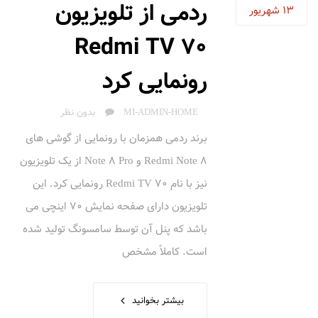
ردمی از تلویزیون
13
شهریور
Redmi TV 70
رونمایی کرد
AUTHOR
MI-ADMIN-HOME
بدون نظر
برند ردمی همزمان با رونمایی از گوشی های
Redmi Note 8 و Note 8 Pro از یک تلویزیون
نیز با نام Redmi TV 70 رونمایی کرد. این
تلویزیون دارای صفحه نمایش 70 اینچی می
باشد که پنل آن توسط سامسونگ تولید شده
است. کاملاً مشخص
بیشتر بخوانید